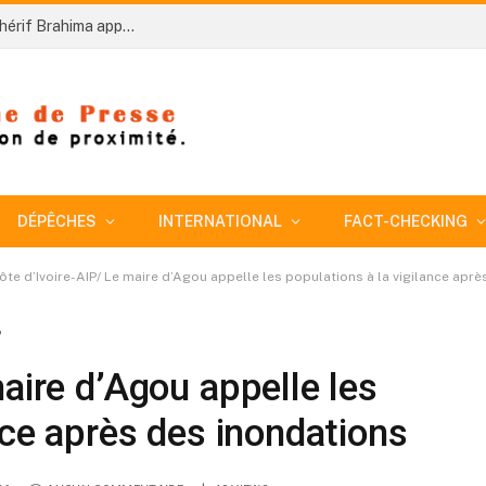
Côte d’Ivoire-AIP/An 66: le préfet du Bounkani Chérif Brahima appelle à une franche collaboration entre populations et FDS
DÉPÊCHES
INTERNATIONAL
FACT-CHECKING
ôte d’Ivoire-AIP/ Le maire d’Agou appelle les populations à la vigilance apr
6
aire d’Agou appelle les
nce après des inondations