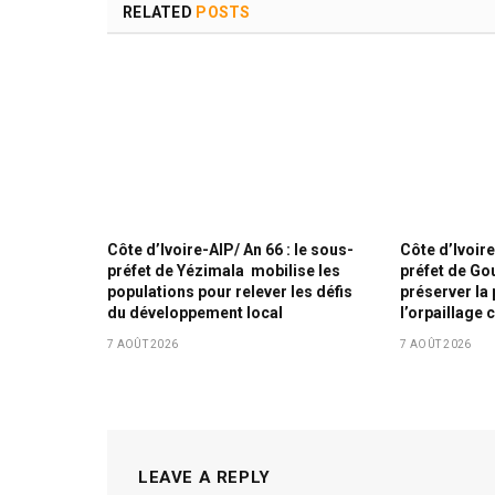
RELATED
POSTS
Côte d’Ivoire-AIP/ An 66 : le sous-
Côte d’Ivoire
préfet de Yézimala mobilise les
préfet de Go
populations pour relever les défis
préserver la 
du développement local
l’orpaillage 
7 AOÛT 2026
7 AOÛT 2026
LEAVE A REPLY