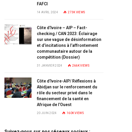
FAFCI
14 AVRIL 2024
273K
VIEWS
Côte d’Ivoire – AIP – Fact-
checking / CAN 2023: Éclairage
sur une vague de désinformation
et d’incitations à l’affrontement
communautaire autour de la
compétition (Dossier)
31 JANVIER 2024
266K
VIEWS
Côte d’Ivoire-AIP/ Réflexions à
Abidjan sur le renforcement du
rôle du secteur privé dans le
financement de la santé en
Afrique de l’Ouest
20 JUIN 2024
160K
VIEWS
Suivez-nous sur nos réseaux sociaux :