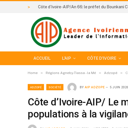
>
ACCUEIL
L’AIP
CÔTE D’IVOIRE
»
»
»
Home
Régions Agneby-Tiassa - la Mé
Adzopé
C
ADZOPÉ
SOCIÉTÉ
BY
AIP ADZOPE
5 JUIN 202
Côte d’Ivoire-AIP/ Le m
populations à la vigila