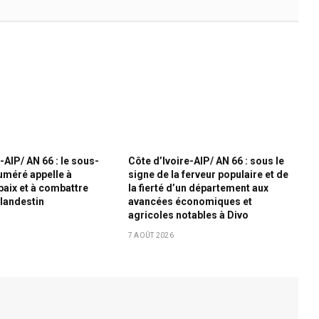
-AIP/ AN 66 : le sous-
Côte d’Ivoire-AIP/ AN 66 : sous le
uméré appelle à
signe de la ferveur populaire et de
paix et à combattre
la fierté d’un département aux
clandestin
avancées économiques et
agricoles notables à Divo
7 AOÛT 2026