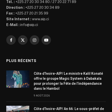
Tél. :
+225 27 20 30 34 80 / 27 20 22 71 89
Direction :
+225 27 20 30 34 89
Fax :
+225 27 20 21 35 99
Site Internet :
www.aip.ci
E-Mail :
info@aip.ci
Facebook
X
Instagram
YouTube
(Twitter)
PLUS RÉCENTS
Côte d’Ivoire-AIP/ Le ministre Kalil Konaté
offre le groupe Magic System à Dabakala
pour prolonger la Fête de l’indépendance
dans le Hambol
9 AOÛT 2026
Côte d’Ivoire-AIP/ An 66: Le sous-préfet de