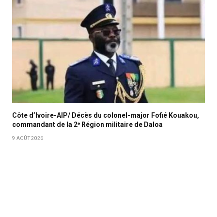
Côte d’Ivoire-AIP/ Décès du colonel-major Fofié Kouakou,
commandant de la 2ᵉ Région militaire de Daloa
9 AOÛT 2026