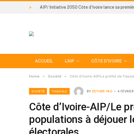
>
ACCUEIL
L’AIP
CÔTE D’IVOIRE
»
»
Home
Société
Côte d’Ivoire-AIP/Le préfet de Tiass
SOCIÉTÉ
TIASSALÉ
BY
ESTHER YAO
4 FÉVRIER
Côte d’Ivoire-AIP/Le pr
populations à déjouer 
électorales