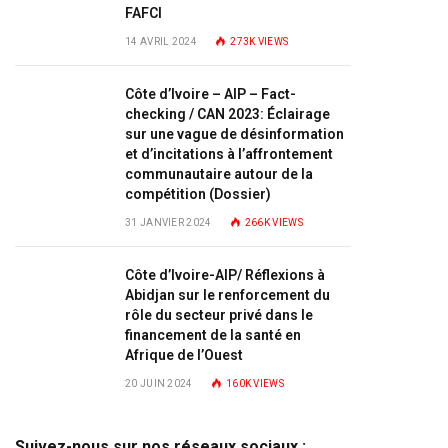
FAFCI
14 AVRIL 2024
273K
VIEWS
Côte d’Ivoire – AIP – Fact-
checking / CAN 2023: Éclairage
sur une vague de désinformation
et d’incitations à l’affrontement
communautaire autour de la
compétition (Dossier)
31 JANVIER 2024
266K
VIEWS
Côte d’Ivoire-AIP/ Réflexions à
Abidjan sur le renforcement du
rôle du secteur privé dans le
financement de la santé en
Afrique de l’Ouest
20 JUIN 2024
160K
VIEWS
Suivez-nous sur nos réseaux sociaux :