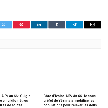
k
Twitter
Pinterest
LinkedIn
Tumblr
Telegram
Email
-AIP/ An 66 : Guiglo
Côte d’Ivoire-AIP/ An 66 : le sous-
de cinq kilomètres
préfet de Yézimala mobilise les
ires de routes
populations pour relever les défis