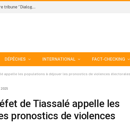
AIP/ Initiative 2050 Côte d’Ivoire lance sa première tribune ‘’Dialogue des générations’’
DÉPÊCHES
INTERNATIONAL
FACT-CHECKING
alé appelle les populations à déjouer les pronostics de violences électorale
 2025
éfet de Tiassalé appelle les
les pronostics de violences