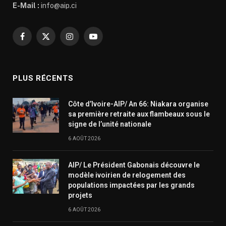
E-Mail :
info@aip.ci
Facebook
X
Instagram
YouTube
(Twitter)
PLUS RÉCENTS
Côte d’Ivoire-AIP/ An 66: Niakara organise
sa première retraite aux flambeaux sous le
signe de l’unité nationale
6 AOÛT 2026
AIP/ Le Président Gabonais découvre le
modèle ivoirien de relogement des
populations impactées par les grands
projets
6 AOÛT 2026