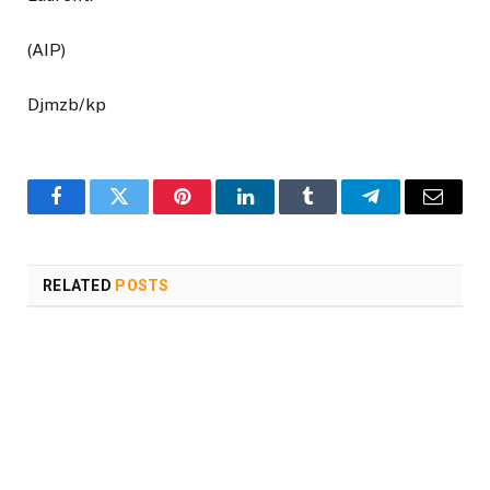
(AIP)
Djmzb/kp
Facebook
Twitter
Pinterest
LinkedIn
Tumblr
Telegram
Email
RELATED
POSTS