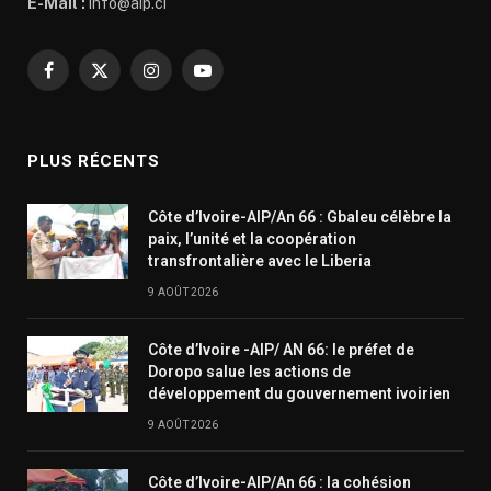
E-Mail :
info@aip.ci
Facebook
X
Instagram
YouTube
(Twitter)
PLUS RÉCENTS
Côte d’Ivoire-AIP/An 66 : Gbaleu célèbre la
paix, l’unité et la coopération
transfrontalière avec le Liberia
9 AOÛT 2026
Côte d’Ivoire -AIP/ AN 66: le préfet de
Doropo salue les actions de
développement du gouvernement ivoirien
9 AOÛT 2026
Côte d’Ivoire-AIP/An 66 : la cohésion