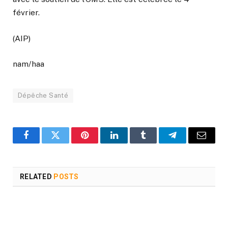
février.
(AIP)
nam/haa
Dépêche Santé
Facebook
Twitter
Pinterest
LinkedIn
Tumblr
Telegram
Email
RELATED
POSTS