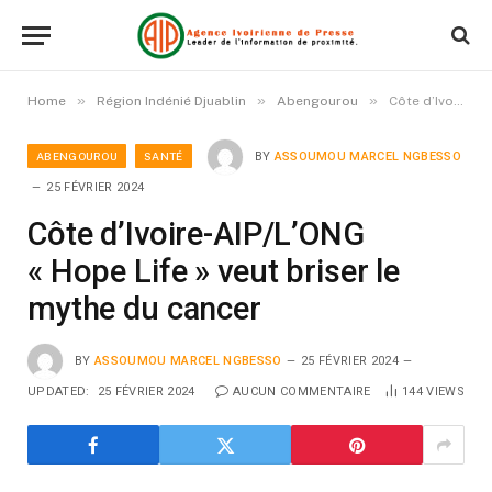
»
»
»
Home
Région Indénié Djuablin
Abengourou
Côte d’Ivoire-AIP/L’ONG « Hope Life » veut briser le mythe du cancer
ABENGOUROU
SANTÉ
BY
ASSOUMOU MARCEL NGBESSO
25 FÉVRIER 2024
Côte d’Ivoire-AIP/L’ONG
« Hope Life » veut briser le
mythe du cancer
BY
ASSOUMOU MARCEL NGBESSO
25 FÉVRIER 2024
UPDATED:
25 FÉVRIER 2024
AUCUN COMMENTAIRE
144
VIEWS