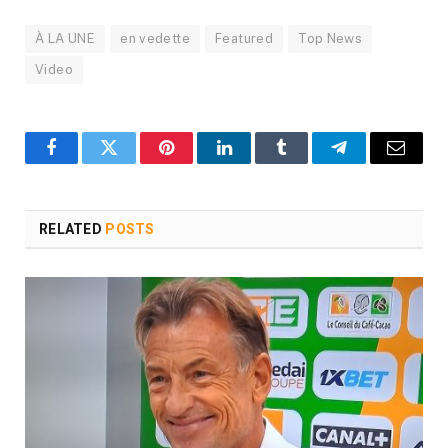
À LA UNE
en vedette
Featured
Top News
Video
Facebook
Twitter
Pinterest
LinkedIn
Tumblr
Telegram
Email
RELATED
POSTS