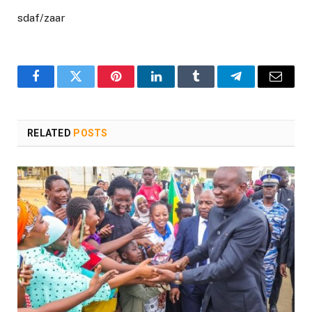
sdaf/zaar
Facebook
Twitter
Pinterest
LinkedIn
Tumblr
Telegram
Email
RELATED
POSTS