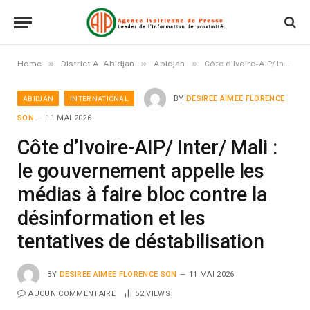
»
»
»
Home
District A. Abidjan
Abidjan
Côte d’Ivoire-AIP/ Inter/ Mali : le gouvernement appelle les médias à faire bloc contre la désinformation et les tentatives de déstabilisation
ABIDJAN
INTERNATIONAL
BY
DESIREE AIMEE FLORENCE
SON
11 MAI 2026
Côte d’Ivoire-AIP/ Inter/ Mali :
le gouvernement appelle les
médias à faire bloc contre la
désinformation et les
tentatives de déstabilisation
BY
DESIREE AIMEE FLORENCE SON
11 MAI 2026
AUCUN COMMENTAIRE
52
VIEWS