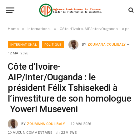
»
»
Home
International
Côte d’Ivoire-AIP/Inter/Ouganda : le président Félix Tshisekedi à l’investiture de son homologue Yoweri Museveni
INTERNATIONAL
POLITIQUE
BY
ZOUMANA COULIBALY
12 MAI 2026
Côte d’Ivoire-
AIP/Inter/Ouganda : le
président Félix Tshisekedi à
l’investiture de son homologue
Yoweri Museveni
BY
ZOUMANA COULIBALY
12 MAI 2026
AUCUN COMMENTAIRE
22
VIEWS