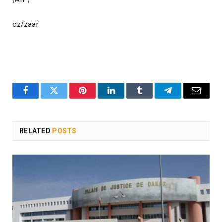
cz/zaar
Facebook
Twitter
Pinterest
LinkedIn
Tumblr
Telegram
Email
RELATED
POSTS