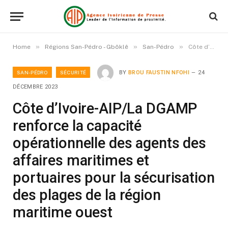
»
»
»
Home
Régions San-Pédro - Gbôklê
San-Pédro
Côte d’Ivoire-AIP/La DGAMP renforce la capacité opérationnelle des agents des affaires maritimes et portuaires pour la sécurisation des plages de la région maritime ouest
SAN-PÉDRO
SÉCURITÉ
BY
BROU FAUSTIN NFOHI
24
DÉCEMBRE 2023
Côte d’Ivoire-AIP/La DGAMP
renforce la capacité
opérationnelle des agents des
affaires maritimes et
portuaires pour la sécurisation
des plages de la région
maritime ouest