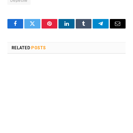
Dépêche
Facebook
Twitter
Pinterest
LinkedIn
Tumblr
Telegram
Email
RELATED
POSTS