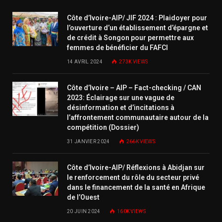
Côte d’Ivoire-AIP/ JIF 2024 : Plaidoyer pour
l’ouverture d’un établissement d’épargne et
de crédit à Songon pour permettre aux
femmes de bénéficier du FAFCI
14 AVRIL 2024
273K
VIEWS
Côte d’Ivoire – AIP – Fact-checking / CAN
2023: Éclairage sur une vague de
désinformation et d’incitations à
l’affrontement communautaire autour de la
compétition (Dossier)
31 JANVIER 2024
266K
VIEWS
Côte d’Ivoire-AIP/ Réflexions à Abidjan sur
le renforcement du rôle du secteur privé
dans le financement de la santé en Afrique
de l’Ouest
20 JUIN 2024
160K
VIEWS