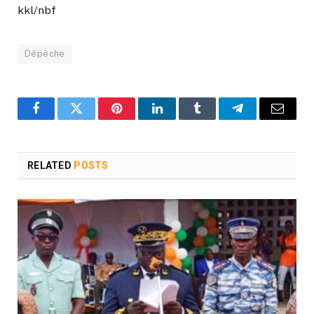
kkl/nbf
Dépêche
Facebook
Twitter
Pinterest
LinkedIn
Tumblr
Telegram
Email
RELATED
POSTS