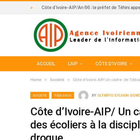
>
ACCUEIL
L’AIP
CÔTE D’IVOIRE
»
»
Home
Société
Côte d’Ivoire-AIP/ Un cadre de Tiébi
SOCIÉTÉ
TIÉBISSOU
BY
OLYMPIO SYLVAIN GON
Côte d’Ivoire-AIP/ Un 
des écoliers à la discip
drogue