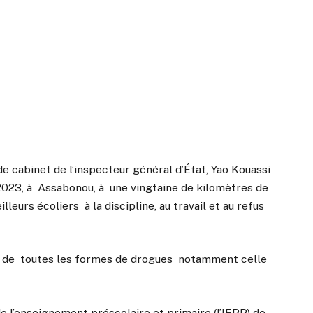
de cabinet de l’inspecteur général d’État, Yao Kouassi
2023, à Assabonou, à une vingtaine de kilomètres de
lleurs écoliers à la discipline, au travail et au refus
l et de toutes les formes de drogues notamment celle
.
de l’enseignement préscolaire et primaire (l’IEPP) de