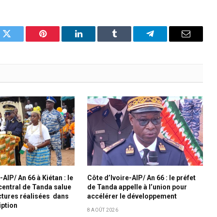
k
Twitter
Pinterest
LinkedIn
Tumblr
Telegram
Email
-AIP/ An 66 à Kiétan : le
Côte d’Ivoire-AIP/ An 66 : le préfet
central de Tanda salue
de Tanda appelle à l’union pour
uctures réalisées dans
accélérer le développement
iption
8 AOÛT 2026