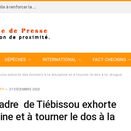
Côte d’Ivoire-AIP/An 66 : le préfet de Téhini appelle à renforcer la production vivrière
DÉPÊCHES
INTERNATIONAL
FACT-CHECKING
ssou exhorte des écoliers à la discipline et à tourner le dos à la drogue
ETY
27 DÉCEMBRE 2023
cadre de Tiébissou exhorte
line et à tourner le dos à la