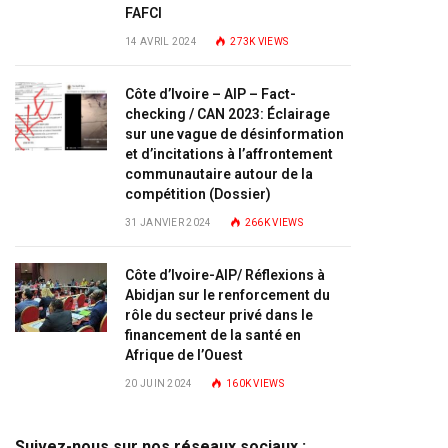
FAFCI
14 AVRIL 2024
273K
VIEWS
Côte d’Ivoire – AIP – Fact-
checking / CAN 2023: Éclairage
sur une vague de désinformation
et d’incitations à l’affrontement
communautaire autour de la
compétition (Dossier)
31 JANVIER 2024
266K
VIEWS
Côte d’Ivoire-AIP/ Réflexions à
Abidjan sur le renforcement du
rôle du secteur privé dans le
financement de la santé en
Afrique de l’Ouest
20 JUIN 2024
160K
VIEWS
Suivez-nous sur nos réseaux sociaux :