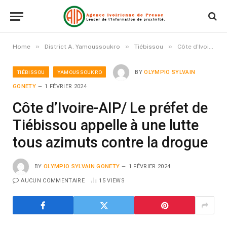
»
»
»
Home
District A. Yamoussoukro
Tiébissou
Côte d’Ivoire-AIP/ Le préfet de Tiébissou appelle à une lutte tous azimuts contre la drogue
TIÉBISSOU
YAMOUSSOUKRO
BY
OLYMPIO SYLVAIN
GONETY
1 FÉVRIER 2024
Côte d’Ivoire-AIP/ Le préfet de
Tiébissou appelle à une lutte
tous azimuts contre la drogue
BY
OLYMPIO SYLVAIN GONETY
1 FÉVRIER 2024
AUCUN COMMENTAIRE
15
VIEWS