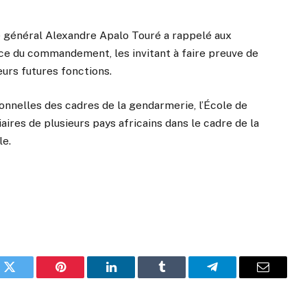
le général Alexandre Apalo Touré a rappelé aux
cice du commandement, les invitant à faire preuve de
eurs futures fonctions.
onnelles des cadres de la gendarmerie, l’École de
ires de plusieurs pays africains dans le cadre de la
le.
k
Twitter
Pinterest
LinkedIn
Tumblr
Telegram
Email