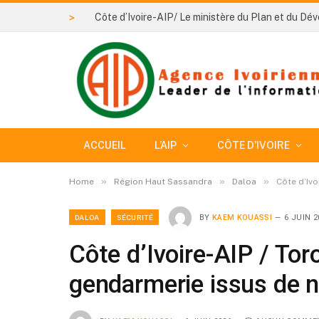
>
ACCUEIL
L’AIP
CÔTE D’IVOIRE
»
»
»
Home
Région Haut Sassandra
Daloa
Côte d’Ivo
DALOA
SÉCURITÉ
BY
KAEM KOUASSI
6 JUIN 2
Côte d’Ivoire-AIP / Tor
gendarmerie issus de n