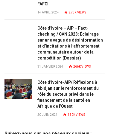
FAFCI
14 AVRIL 2024
273K
VIEWS
Côte d’Ivoire – AIP – Fact-
checking / CAN 2023: Éclairage
sur une vague de désinformation
et d’incitations à l’affrontement
communautaire autour de la
compétition (Dossier)
31 JANVIER 2024
266K
VIEWS
Côte d’Ivoire-AIP/ Réflexions à
Abidjan sur le renforcement du
rôle du secteur privé dans le
financement de la santé en
Afrique de l’Ouest
20 JUIN 2024
160K
VIEWS
Suivez-nous sur nos réseaux sociaux :