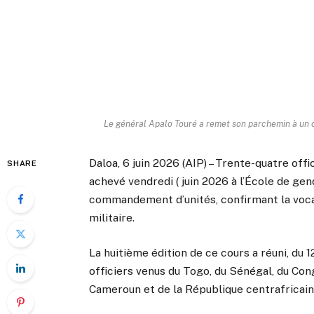
Le général Apalo Touré a remet son parchemin à un off
Daloa, 6 juin 2026 (AIP) – Trente-quatre off
SHARE
achevé vendredi ( juin 2026 à l’École de g
commandement d’unités, confirmant la voca
militaire.
La huitième édition de ce cours a réuni, du 12
officiers venus du Togo, du Sénégal, du Con
Cameroun et de la République centrafricain