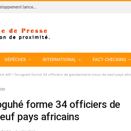
Côte d’Ivoire-AIP/ Le ministère du Plan et du Développement lance trois études complémentaires pour réorganiser les services statistiques ministériels
DÉPÊCHES
INTERNATIONAL
FACT-CHECKING
ire-AIP / Toroguhé forme 34 officiers de gendarmerie issus de neuf pays afri
026
oguhé forme 34 officiers de
euf pays africains