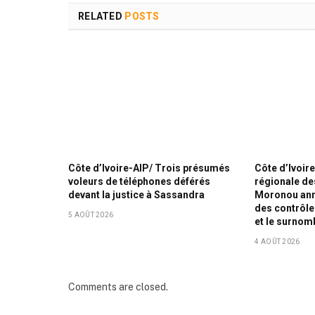
RELATED
POSTS
Côte d’Ivoire-AIP/ Trois présumés
Côte d’Ivoire
voleurs de téléphones déférés
régionale de
devant la justice à Sassandra
Moronou ann
des contrôle
5 AOÛT 2026
et le surnom
4 AOÛT 2026
Comments are closed.