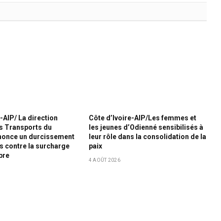
-AIP/ La direction
Côte d’Ivoire-AIP/Les femmes et
s Transports du
les jeunes d’Odienné sensibilisés à
once un durcissement
leur rôle dans la consolidation de la
s contre la surcharge
paix
bre
4 AOÛT 2026